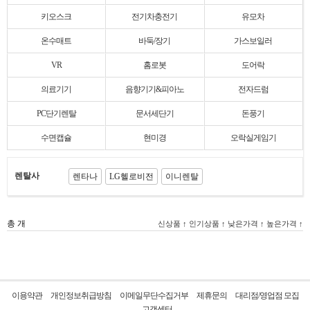
키오스크
전기차충전기
유모차
온수매트
바둑/장기
가스보일러
VR
홈로봇
도어락
의료기기
음향기기&피아노
전자드럼
PC단기렌탈
문서세단기
돈풍기
수면캡슐
현미경
오락실게임기
렌탈사
렌타나
LG헬로비전
이니렌탈
총
개
신상품 ↑
인기상품 ↑
낮은가격 ↑
높은가격 ↑
이용약관
개인정보취급방침
이메일무단수집거부
제휴문의
대리점/영업점 모집
고객센터