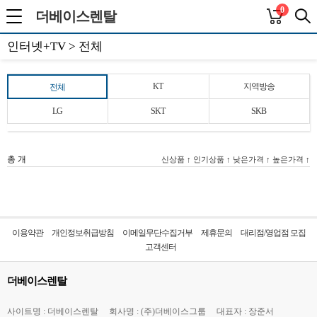
0
더베이스렌탈
인터넷+TV > 전체
KT
지역방송
전체
LG
SKT
SKB
총
개
신상품 ↑
인기상품 ↑
낮은가격 ↑
높은가격 ↑
이용약관
개인정보취급방침
이메일무단수집거부
제휴문의
대리점/영업점 모집
고객센터
더베이스렌탈
사이트명 : 더베이스렌탈
회사명 : (주)더베이스그룹
대표자 : 장준서