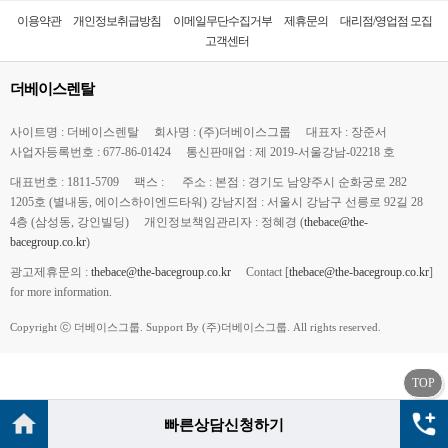
이용약관
개인정보취급방침
이메일무단수집거부
제휴문의
대리점/영업점 모집
고객센터
더베이스렌탈
사이트명 : 더베이스렌탈
회사명 : (주)더베이스그룹
대표자 : 장준서
사업자등록번호 : 677-86-01424
통신판매업 : 제 2019-서울강남-02218 호
대표번호 : 1811-5709
팩스 :
주소 : 본점 : 경기도 남양주시 순화궁로 282
1205호 (별내동, 에이스하이엔드타워) 강남지점 : 서울시 강남구 선릉로 92길 28
4층 (삼성동, 강인빌딩)
개인정보책임관리자 : 정혜경 (
thebace@the-
bacegroup.co.kr
)
광고제휴문의 :
thebace@the-bacegroup.co.kr
Contact [
thebace@the-bacegroup.co.kr
]
for more information.
Copyright ⓒ 더베이스그룹. Support By (주)더베이스그룹. All rights reserved.
TOP
빠른상담신청하기