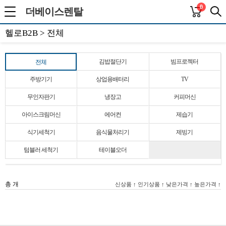
0
더베이스렌탈
헬로B2B > 전체
김밥절단기
빔프로젝터
전체
주방기기
상업용배터리
TV
무인자판기
냉장고
커피머신
아이스크림머신
에어컨
제습기
식기세척기
음식물처리기
제빙기
텀블러 세척기
테이블오더
총
개
신상품 ↑
인기상품 ↑
낮은가격 ↑
높은가격 ↑